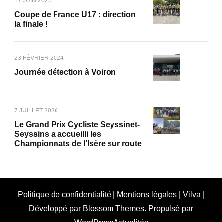
17 JUIN 2025
Coupe de France U17 : direction
la finale !
23 FÉVRIER 2024
Journée détection à Voiron
7 JUILLET 2026
Le Grand Prix Cycliste Seyssinet-
Seyssins a accueilli les
Championnats de l’Isère sur route
Politique de confidentialité
|
Mentions légales
|
Vilva |
Développé par
Blossom Themes
. Propulsé par