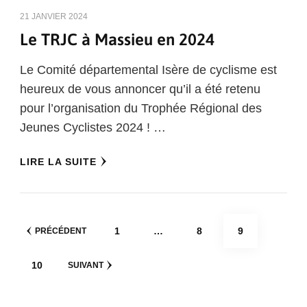
21 JANVIER 2024
Le TRJC à Massieu en 2024
Le Comité départemental Isère de cyclisme est
heureux de vous annoncer qu’il a été retenu
pour l’organisation du Trophée Régional des
Jeunes Cyclistes 2024 ! …
LIRE LA SUITE
Pagination
PAGE
PAGE
PAGE
1
…
8
9
PRÉCÉDENT
des
PAGE
10
SUIVANT
publications