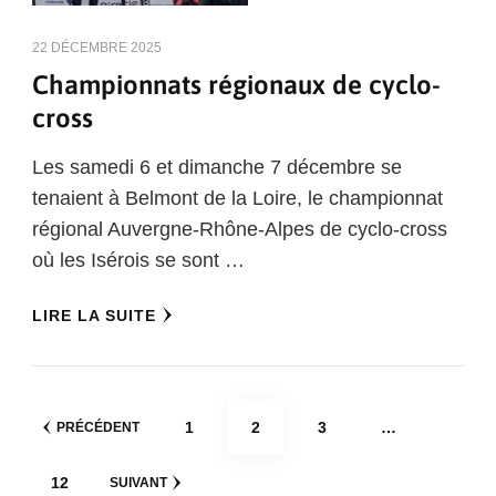
22 DÉCEMBRE 2025
Championnats régionaux de cyclo-
cross
Les samedi 6 et dimanche 7 décembre se
tenaient à Belmont de la Loire, le championnat
régional Auvergne-Rhône-Alpes de cyclo-cross
où les Isérois se sont …
LIRE LA SUITE
Pagination
PAGE
PAGE
PAGE
1
2
3
…
PRÉCÉDENT
des
PAGE
12
SUIVANT